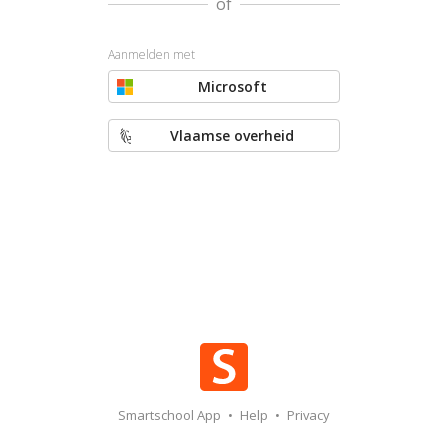
of
Aanmelden met
Microsoft
Vlaamse overheid
Smartschool App
•
Help
•
Privacy